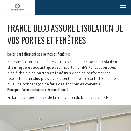
Toggl
navig
FRANCE DECO ASSURE L’ISOLATION DE
VOS PORTES ET FENÊTRES
Isoler parfaitement ses portes et fenêtres
Pour améliorer la qualité de votre logement, une bonne
isolation
thermique et acoustique
est importante. EFG Rénovation vous
aide à choisir les
portes et fenêtres
dont les performances
répondront au plus près à vos attentes et votre confort. C'est de
plus une bonne façon de faire des économies d’énergie.
Pourquoi faire confiance à France Deco ?
En tant que spécialistes de la rénovation du bâtiment, chez France
Deco, nous proposons la mise en place ou le renouvellement de vos
portes et fenêtres. Ainsi que leur ornementation, avec
un large
choix de volets ou de stores
correspondants. Il faut savoir qu’une
mauvaise isolation, à la fois phonique, ou thermique, peut être due à
des mauvaises
conditions de fixation
de vos ouvertures. Nous
vous proposons les matériaux, les plus adaptés à votre