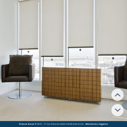
environnement, que nous aurons à cœur d’installer impeccablement.
Porte, fenêtre, volets ou stores : la Large gamme de France Deco
Attentive à vos aspirations, relatives à la décoration de votre
construction, la société France Deco vous propose sa gamme,
abondamment pourvue. Parmi notre
assortiment de modèles
,
vous trouverez certainement le matériau, la couleur et la forme qui
vous correspondent.
Fenêtres
: PVC, bois, aluminium ...
Volets
: PVC, bois, aluminium, fer …
Stores
: Toiles (extérieur & intérieur), Vénitiens (vertical,
horizontal)…
Portes
: palières, sur-blindées, blocs blindés, pavillonnaires…
Vous pourrez, par la suite, assurer la
sécurité
de vos différentes
ouvertures, en consultant notre gamme d’
équipements de sécurité
réservés à cet effet.
France Deco
© 2019 - 71 rue Etienne Dolet 94140 Alfortville -
Mentions légales