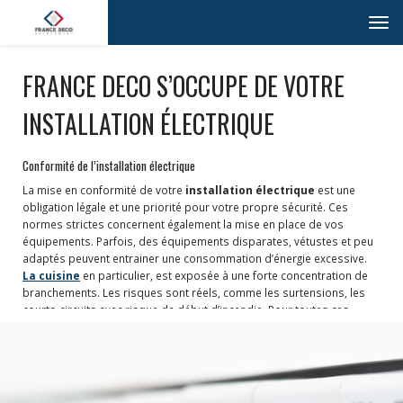
Toggl
navig
FRANCE DECO S’OCCUPE DE VOTRE
INSTALLATION ÉLECTRIQUE
Conformité de l’installation électrique
La mise en conformité de votre
installation électrique
est une
obligation légale et une priorité pour votre propre sécurité. Ces
normes strictes concernent également la mise en place de vos
équipements. Parfois, des équipements disparates, vétustes et peu
adaptés peuvent entrainer une consommation d’énergie excessive.
La cuisine
en particulier, est exposée à une forte concentration de
branchements. Les risques sont réels, comme les surtensions, les
courts-circuits avec risque de début d’incendie. Pour toutes ces
raisons, l’aménagement des montages électriques doit être
réalisé
avec soin
par un professionnel qualifié.
Gérer votre électricité avec France Deco
Professionnels du bâtiment
, nos techniciens s’engagent à réaliser
votre installation électrique et à aménager les équipements prévus