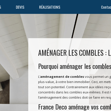
S
DEVIS
RÉALISATIONS
Conta
Décoration
Rénovation
Chambre
Salle de bain
AMÉNAGER LES COMBLES : L
Pourquoi aménager les combles
Gros oeuvre
Aménager
les combles
L’
aménagement de combles
vous permet un ga
plus-value, à votre bien immobilier. Ceci, en mett
tout son potentiel. Contrairement aux idées reç
concentrés dans les combles eux-mêmes. Il est 
l’aménagement des combles doit se faire en resp
France Deco aménage vos com