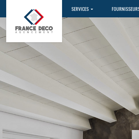
SERVICES
FOURNISSEUR
Home design
Aménagement
Salon
Seniors
Installation électrique