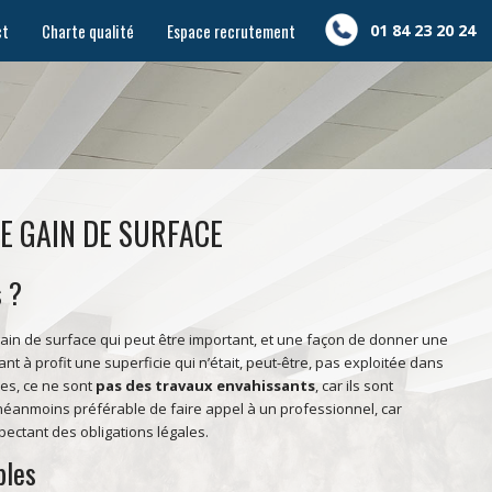
ct
Charte qualité
Espace recrutement
01 84 23 20 24
Rénovation
Fenêtres, volets,
Cuisine
stores et portes
E GAIN DE SURFACE
 ?
Climatiseur
Sécurité
Pompe à chaleur
in de surface qui peut être important, et une façon de donner une
ant à profit une superficie qui n’était, peut-être, pas exploitée dans
ues, ce ne sont
pas des travaux envahissants
, car ils sont
néanmoins préférable de faire appel à un professionnel, car
ectant des obligations légales.
bles